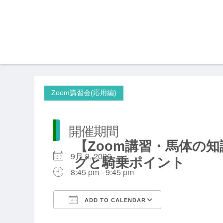
Zoom講習会(応用編)
開催期間
【Zoom講習・馬体の
9月 9, 2026
グと騎乗ポイント
8:45 pm - 9:45 pm
ADD TO CALENDAR
Download ICS
Google Calendar
iCalendar
Office 365
Outlook Live