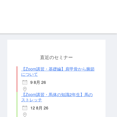
直近のセミナー
【Zoom講習・基礎編】肩甲骨から腕節
について
9 8月 26
【Zoom講習・馬体の知識2年生】馬の
ストレッチ
12 8月 26