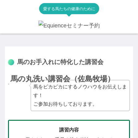
愛する馬たちの健康のために
馬のお手入れに特化した講習会
2023.09.06
馬の丸洗い講習会（佐島牧場）
馬をピカピカにするノウハウをお伝えしま
す！
ご参加お待ちしております。
講習内容